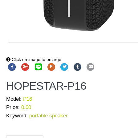
Click on image to enlarge
P
HOPESTAR-P16
Model:
P16
Price:
0.00
Keyword:
portable speaker