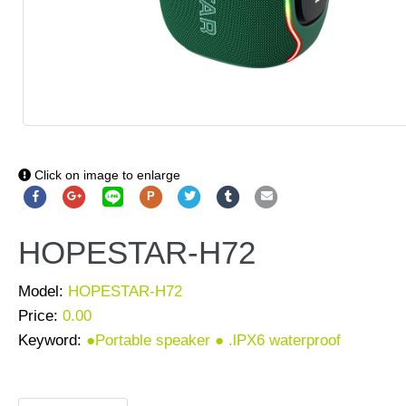
Click on image to enlarge
P
HOPESTAR-H72
Model:
HOPESTAR-H72
Price:
0.00
Keyword:
●Portable speaker ● .lPX6 waterproof