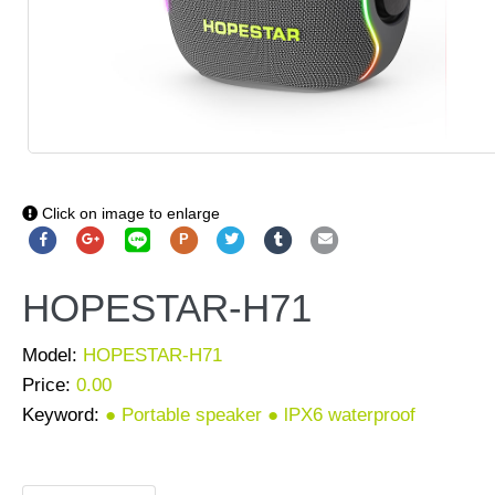
Click on image to enlarge
P
HOPESTAR-H71
Model:
HOPESTAR-H71
Price:
0.00
Keyword:
● Portable speaker ● lPX6 waterproof