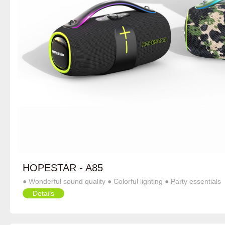
HOPESTAR - A85
● Wonderful sound quality ● Colorful lighting ● Party essentials
Details