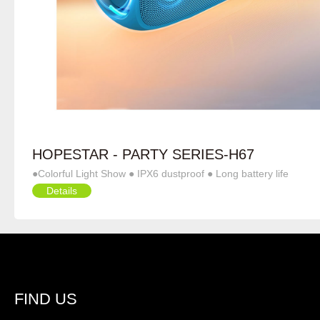
HOPESTAR - PARTY SERIES-H67
●Colorful Light Show ● IPX6 dustproof ● Long battery life
Details
FIND US