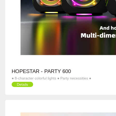
HOPESTAR - PARTY 600
● 8-character colorful lights ● Party necessities ●
Details