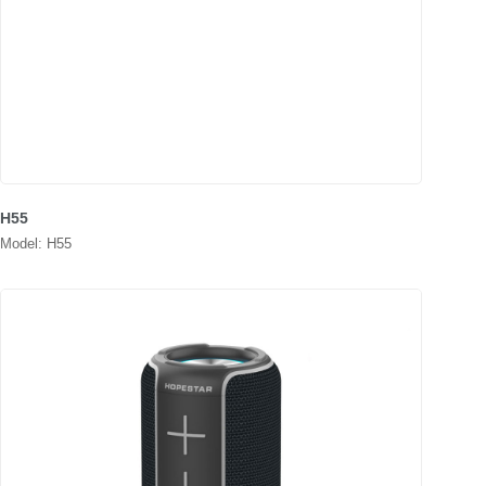
H55
Model: H55