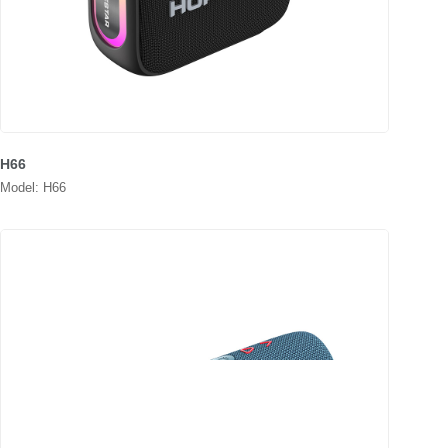
H66
Model: H66