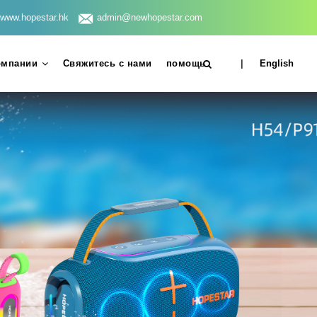
www.hopestar.hk
admin@newhopestar.com
омпании
Свяжитесь с нами
помощь
|
English