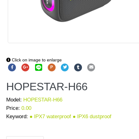
Click on image to enlarge
P
HOPESTAR-H66
Model:
HOPESTAR-H66
Price:
0.00
Keyword:
● lPX7 waterproof ● lPX6 dustproof