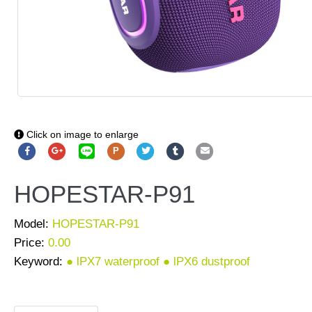
Click on image to enlarge
P
HOPESTAR-P91
Model:
HOPESTAR-P91
Price:
0.00
Keyword:
● lPX7 waterproof ● lPX6 dustproof