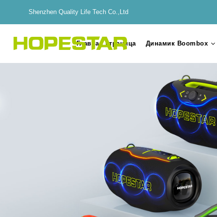
Shenzhen Quality Life Tech Co.,Ltd
Главная страница
Динамик Boombox