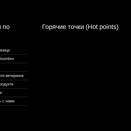
 по
Горячие точки (Hot points)
аница
Boombox
ля вечеринок
родукте
и
 с нами