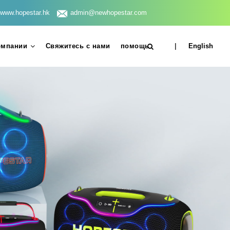
www.hopestar.hk
admin@newhopestar.com
омпании
Свяжитесь с нами
помощь
|
English